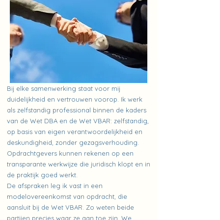
Bij elke samenwerking staat voor mij
duidelijkheid en vertrouwen voorop. Ik werk
als zelfstandig professional binnen de kaders
van de Wet DBA en de Wet VBAR: zelfstandig,
op basis van eigen verantwoordelijkheid en
deskundigheid, zonder gezagsverhouding.
Opdrachtgevers kunnen rekenen op een
transparante werkwijze die juridisch klopt en in
de praktijk goed werkt.
De afspraken leg ik vast in een
modelovereenkomst van opdracht, die
aansluit bij de Wet VBAR. Zo weten beide
partijen precies waar ze aan toe zijn. We