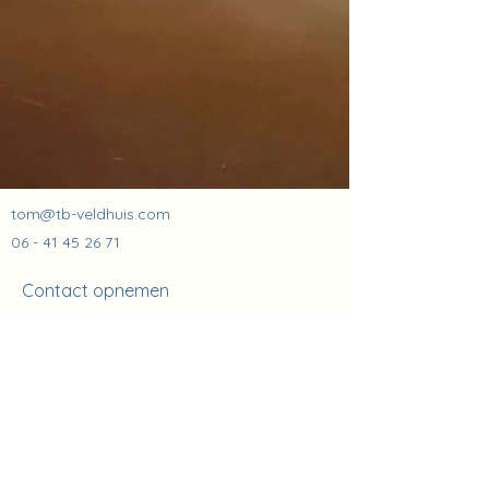
tom@tb-veldhuis.com
06 - 41 45 26 71
Contact opnemen
Voornaam
Achternaam
E-mailadres